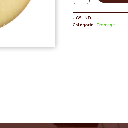
Tête
de
UGS :
ND
Moine
Catégorie :
Fromage