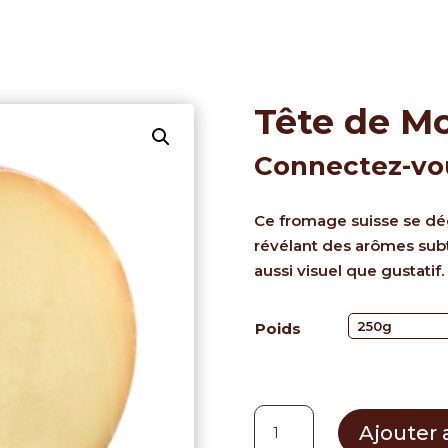
Tête de M
Connectez-vous
Ce fromage suisse se dég
révélant des arômes subti
aussi visuel que gustatif.
Poids
quantité
Ajouter 
de